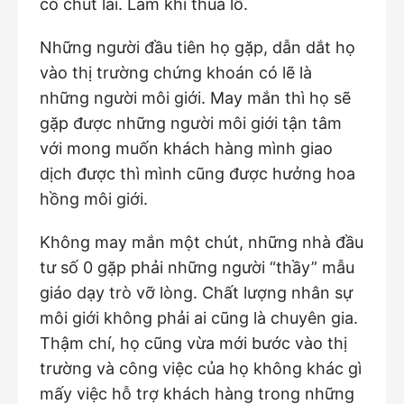
có chút lãi. Lắm khi thua lỗ.
Những người đầu tiên họ gặp, dẫn dắt họ
vào thị trường chứng khoán có lẽ là
những người môi giới. May mắn thì họ sẽ
gặp được những người môi giới tận tâm
với mong muốn khách hàng mình giao
dịch được thì mình cũng được hưởng hoa
hồng môi giới.
Không may mắn một chút, những nhà đầu
tư số 0 gặp phải những người “thầy” mẫu
giáo dạy trò vỡ lòng. Chất lượng nhân sự
môi giới không phải ai cũng là chuyên gia.
Thậm chí, họ cũng vừa mới bước vào thị
trường và công việc của họ không khác gì
mấy việc hỗ trợ khách hàng trong những