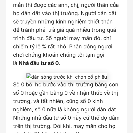
mắn thì được các anh, chị, người thân của
họ dẫn dắt vào thị trường. Người dẫn dắt
sẽ truyền những kinh nghiệm thiết thân
để tránh phải trả giá quá nhiều trong quá
trình đầu tư. Số người may mắn đó, chỉ
chiếm tỷ lệ % rất nhỏ. Phần đông người
chơi chứng khoán chúng tôi tạm gọi
là
Nhà đầu tư số 0
.
Số 0 bởi họ bước vào thị trường bằng con
số 0 hoặc gần bằng 0 về nhận thức về thị
trường, và tất nhiên, cũng số 0 kinh
nghiệm, số 0 nữa là không người dẫn dắt.
Những nhà đầu tư số 0 này cứ thế dọ dẫm
trên thị trường. Đôi khi, may mắn cho họ