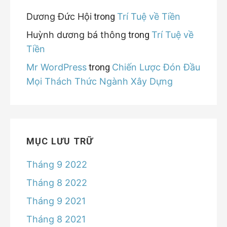
Dương Đức Hội
trong
Trí Tuệ về Tiền
Huỳnh dương bá thông
trong
Trí Tuệ về
Tiền
Mr WordPress
trong
Chiến Lược Đón Đầu
Mọi Thách Thức Ngành Xây Dựng
MỤC LƯU TRỮ
Tháng 9 2022
Tháng 8 2022
Tháng 9 2021
Tháng 8 2021