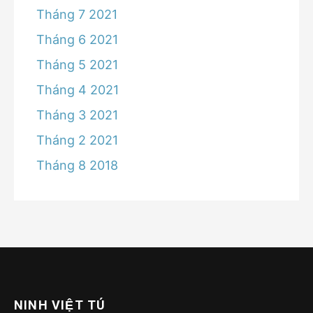
Tháng 7 2021
Tháng 6 2021
Tháng 5 2021
Tháng 4 2021
Tháng 3 2021
Tháng 2 2021
Tháng 8 2018
NINH VIỆT TÚ