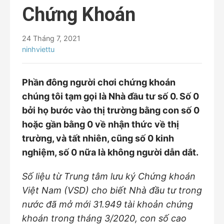
Chứng Khoán
24 Tháng 7, 2021
ninhviettu
Phần đông người chơi chứng khoán
chúng tôi tạm gọi là Nhà đầu tư số 0. Số 0
bởi họ bước vào thị trường bằng con số 0
hoặc gần bằng 0 về nhận thức về thị
trường, và tất nhiên, cũng số 0 kinh
nghiệm, số 0 nữa là không người dẫn dắt.
Số liệu từ Trung tâm lưu ký Chứng khoán
Việt Nam (VSD) cho biết Nhà đầu tư trong
nước đã mở mới 31.949 tài khoản chứng
khoán trong tháng 3/2020, con số cao