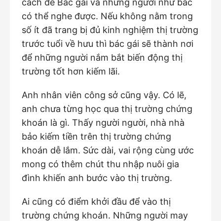
cách để Bác gái và những người như bác
có thể nghe được. Nếu không nằm trong
số ít đã trang bị đủ kinh nghiệm thị trường
trước tuổi về hưu thì bác gái sẽ thành nơi
để những người nắm bắt biến động thị
trường tốt hơn kiếm lãi.
Anh nhân viên công sở cũng vậy. Có lẽ,
anh chưa từng học qua thị trường chứng
khoán là gì. Thấy người người, nhà nhà
bảo kiếm tiền trên thị trường chứng
khoán dễ lắm. Sức dài, vai rộng cùng ước
mong có thêm chút thu nhập nuôi gia
đình khiến anh bước vào thị trường.
Ai cũng có điểm khởi đầu để vào thị
trường chứng khoán. Những người may