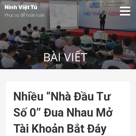
Chuyển
Ninh Việt Tú
tới
Phục vụ để hoàn toàn
phần
nội
dung
BÀI VIẾT
Nhiều “Nhà Đầu Tư
Số 0” Đua Nhau Mở
Tài Khoản Bắt Đáy