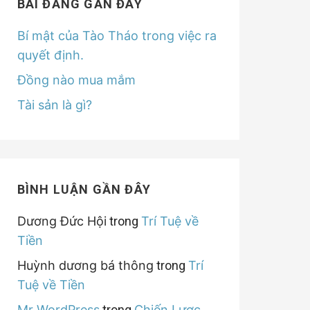
BÀI ĐĂNG GẦN ĐÂY
Bí mật của Tào Tháo trong việc ra
quyết định.
Đồng nào mua mắm
Tài sản là gì?
BÌNH LUẬN GẦN ĐÂY
Dương Đức Hội
trong
Trí Tuệ về
Tiền
Huỳnh dương bá thông
trong
Trí
Tuệ về Tiền
Mr WordPress
trong
Chiến Lược