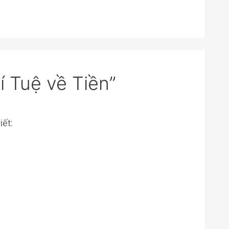
rí Tuệ về Tiền”
iết: