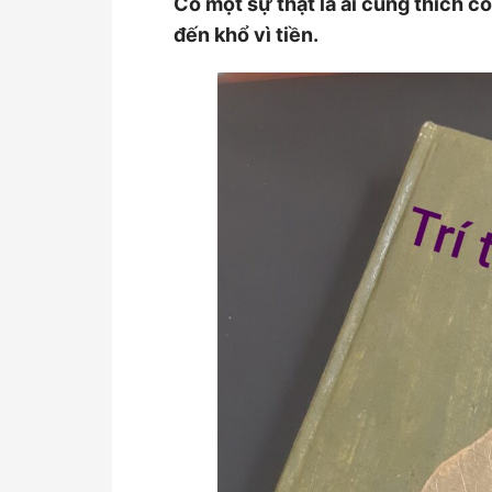
Có một sự thật là ai cũng thích có
đến khổ vì tiền.