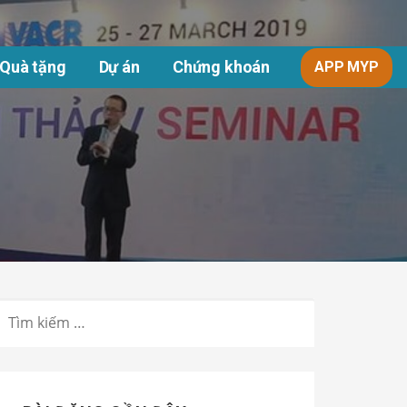
Quà tặng
Dự án
Chứng khoán
APP MYP
TÌM
KIẾM
CHO: